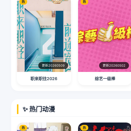
热
热
更新20260509
更新20260502
职来职往2026
综艺一级棒
✨ 热门动漫
热
热