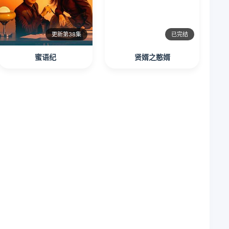
更新第38集
已完结
蜜语纪
贤婿之憨婿