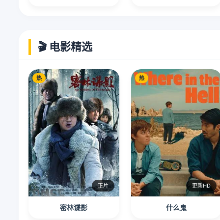
🎬 电影精选
热
热
正片
更新HD
密林谍影
什么鬼