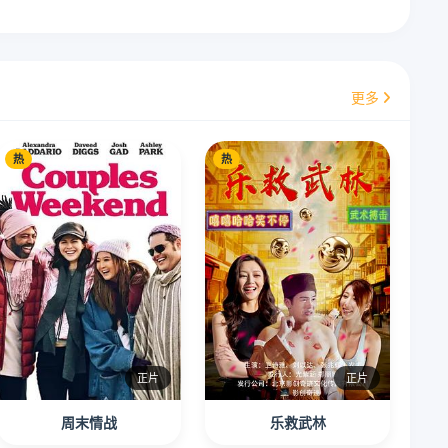
更多
热
热
正片
正片
周末情战
乐救武林