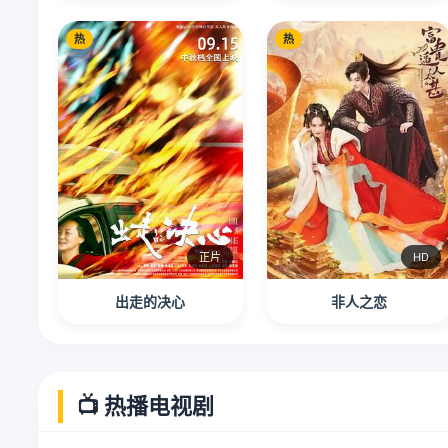
热
热
正片
HD
出走的决心
非人之恋
📺 热播电视剧