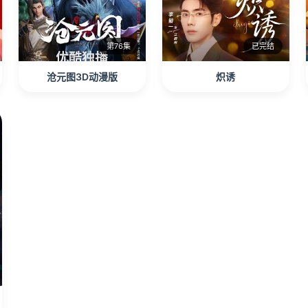
第76集
已完结
沧元图3D动漫版
炽诱