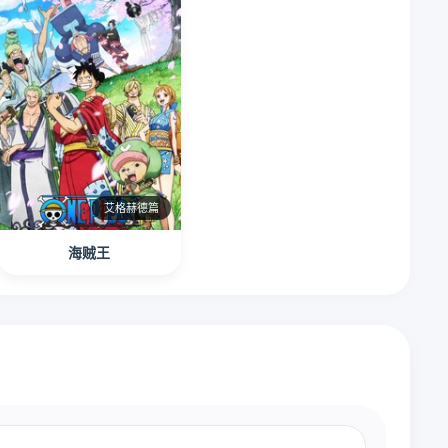
艾格赫德篇
海贼王